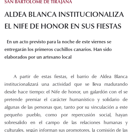
SAN BARTOLOMÉ DE TIRAJANA
Histórico de proyectos
ALDEA BLANCA INSTITUCIONALIZA
Servicios
Noticias
EL NIFE DE HONOR EN SUS FIESTAS
Recursos
En un acto previsto para la noche de este viernes se
Enlaces de interés
entregarán los primeros cuchillos canarios. Han sido
Documentos
elaborados por un artesano local
Audiovisuales
Transparencia
A partir de estas fiestas, el barrio de Aldea Blanca
Sede electrónica
institucionalizará una actividad que se lleva madurando
Contacto
desde hace tiempo: el Nife de honor, un galardón con el se
pretende premiar el carácter humanístico y solidario de
algunas de las personas que, tanto por su vinculación a este
pequeño pueblo, como por repercusión social, hayan
sobresalido en el campo de las relaciones humanas y
culturales, según informan sus promotores, la comisión de las